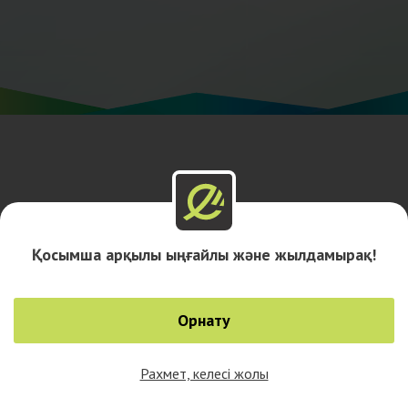
Қосымша арқылы ыңғайлы және жылдамырақ!
Орнату
Рахмет, келесі жолы
0