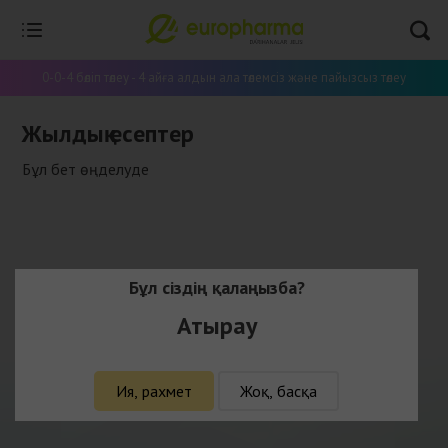
0-0-4 бөліп төлеу - 4 айға алдын ала төлемсіз және пайызсыз төлеу
Жылдық есептер
Бұл бет өңделуде
Бұл сіздің қалаңызба?
Атырау
Ия, рахмет
Жоқ, басқа