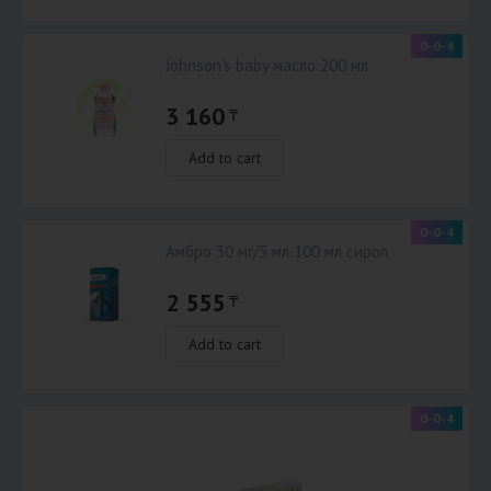
0-0-4
Johnson's baby масло 200 мл
3 160
₸
Add to cart
0-0-4
Амбро 30 мг/5 мл 100 мл сироп
2 555
₸
Add to cart
-4
0-0-4