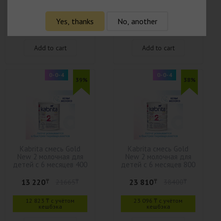
упаковке)
9 150
13 220
₸
15235
₸
₸
21665
₸
Yes, thanks
No, another
8 875 ₸ с учётом
12 823 ₸ с учётом
кешбэка
кешбэка
Add to cart
Add to cart
0-0-4
0-0-4
39%
38%
Kabrita смесь Gold
Kabrita смесь Gold
New 2 молочная для
New 2 молочная для
детей с 6 месяцев 400
детей с 6 месяцев 800
г
г
13 220
23 810
₸
21665
₸
₸
38400
₸
12 823 ₸ с учётом
23 096 ₸ с учётом
кешбэка
кешбэка