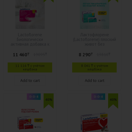
Lactoflorene
Лактофлорене
Биологически
(Lactoflorene) плоский
активная добавка к
живот без
пище "Lactoflorene®
Метеоризма 20
Цист" 20 пакетиков №
пакетиков
11 460
8 290
₸
19095
₸
₸
13810
₸
20 пакетик
11 116 ₸ с учётом
8 041 ₸ с учётом
кешбэка
кешбэка
Add to cart
Add to cart
0-0-4
0-0-4
40%
40%