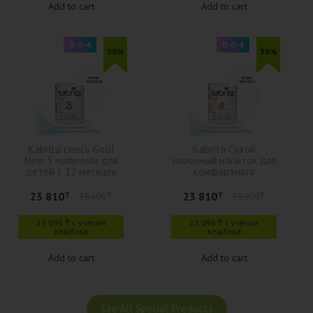
Add to cart
Add to cart
0-0-4
0-0-4
38%
38%
Kabrita смесь Gold
Kabrita Сухой
New 3 молочная для
молочный напиток для
детей с 12 месяцев
комфортного
800 г
пищеварения Kabrita 4
для детей старше 18
23 810
23 810
₸
38400
₸
₸
38400
₸
месяцев 800
23 096 ₸ с учётом
23 096 ₸ с учётом
кешбэка
кешбэка
Add to cart
Add to cart
See All Special Products