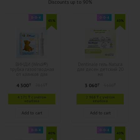
Discounts up to 90%
0-0-4
0-0-4
45%
40%
ВИНДИ (Windi®)
Dentinale гель Natura
трубка газоотводная
для десен детский 20
от коликов для
мл
новорожденных №10
4 300
3 060
₸
7815
₸
₸
5100
₸
4 171 ₸ с учётом
2 968 ₸ с учётом
кешбэка
кешбэка
Add to cart
Add to cart
0-0-4
0-0-4
40%
40%