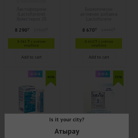
Лактофлорене
Биологически
(Lactoflorene)
активная добавка
Холестерол 20
Lactoflorene
пакетиков
Холестерол табл
8 290
8 670
₸
13810
₸
₸
14440
₸
8 041 ₸ с учётом
8 410 ₸ с учётом
кешбэка
кешбэка
Add to cart
Add to cart
0-0-4
0-0-4
40%
39%
Is it your city?
LACTOFLORENE
Kabrita смесь Gold
ГАСТРО биологически
New 1 молочная для
Атырау
активная добавка 10
детей с 0 до 6
капс (30 капсул в
месяцев 400 г